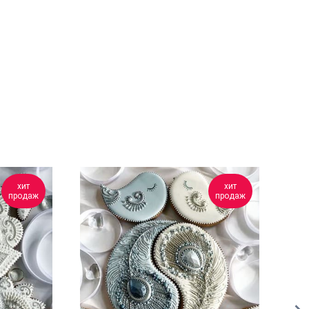
хит
хит
продаж
продаж