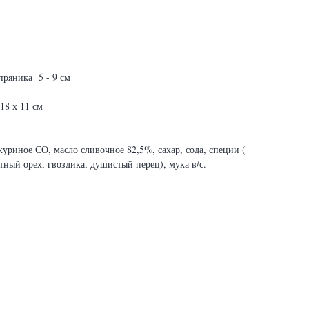
пряника 5 - 9 см
18 х 11 см
уриное СО, масло сливочное 82,5%, сахар, сода, специи (
тный орех, гвоздика, душистый перец), мука в/с.