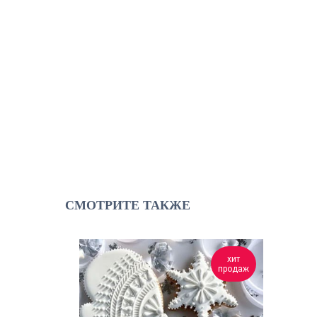
СМОТРИТЕ ТАКЖЕ
акция
хит
до
продаж
25.11.22