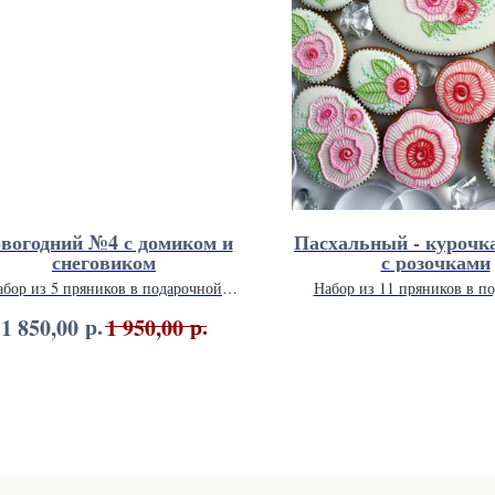
вогодний №4 с домиком и
Пасхальный - курочк
снеговиком
с розочками
абор из 5 пряников в подарочной
Набор из 11 пряников в п
упаковке 20 х 20 см.
упаковке 26 х 26 с
р.
р.
1 850,00
1 950,00