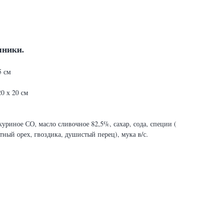
яники.
5 см
0 х 20 см
уриное СО, масло сливочное 82,5%, сахар, сода, специи (
тный орех, гвоздика, душистый перец), мука в/с.