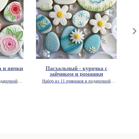
а и яички
Пасхальный - курочка с
Пти
зайчиком и ромашки
одарочной
Набор из 11 пряников в подарочной
Н
м.
упаковке 26 х 26 см.