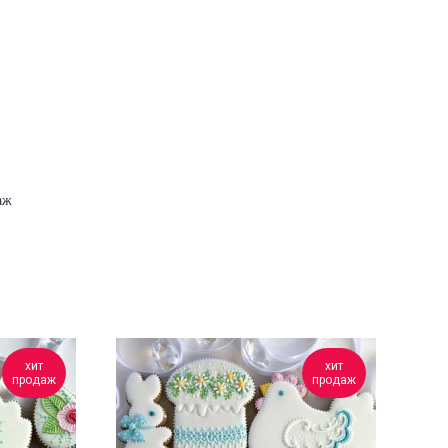
аж
хит
хит
продаж
продаж