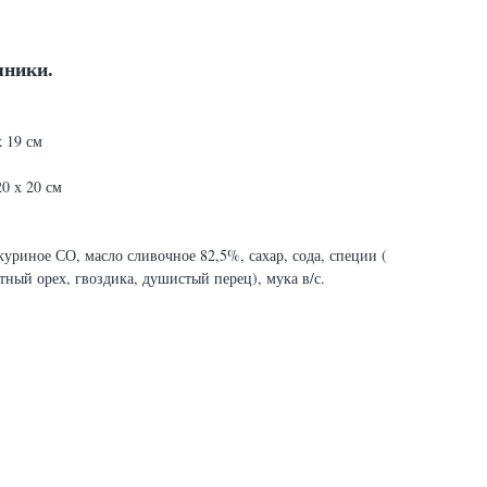
яники.
 19 см
0 х 20 см
уриное СО, масло сливочное 82,5%, сахар, сода, специи (
тный орех, гвоздика, душистый перец), мука в/с.