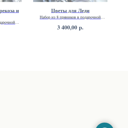
рекоза и
Цветы для Леди
Пас
Набор из 8 пряников в подарочной
упаковке 26 х 26 см.
дарочной
Н
р.
3 400,00
м.