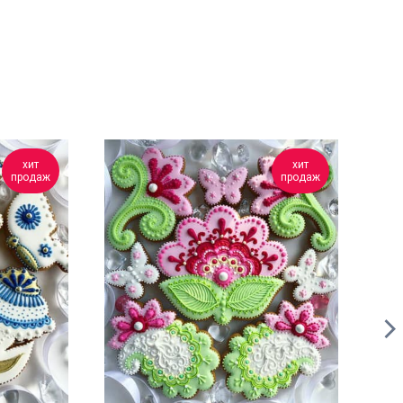
хит
хит
продаж
продаж