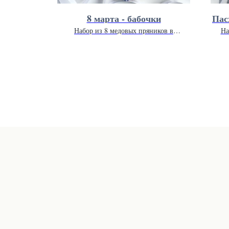
 набор
8 марта - бабочки
Пас
дарочной
Набор из 8 медовых пряников в
На
.
подарочной упаковке 20 х 20 см.