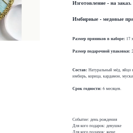
Изготовление - на заказ.
Имбирные - медовые пр
Ра
змер пряников в наборе:
17 х
Размер подарочной упаковки:
2
Состав:
Натуральный мёд, яйцо к
имбирь, корица, кардамон, муска
Срок годности:
6 месяцев.
Событие: день рождения
Для кого подарок: девушке
Для кого подарок: жене