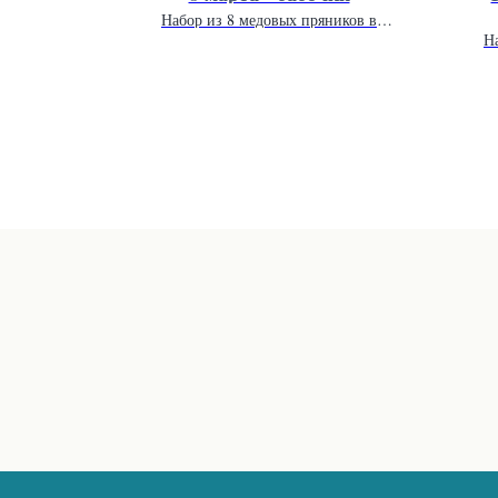
дарочной
Набор из 8 медовых пряников в
.
подарочной упаковке 20 х 20 см.
Н