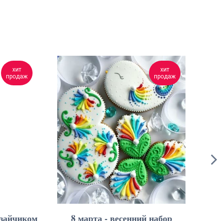
хит
хит
продаж
продаж
 зайчиком
8 марта - весенний набор