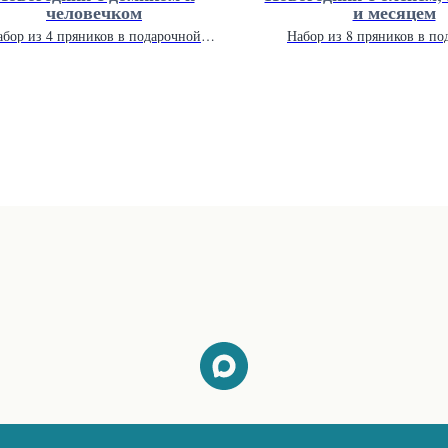
человечком
и месяцем
абор из 4 пряников в подарочной
Набор из 8 пряников в по
упаковке 20 х 20 см.
упаковке 26 х 26 с