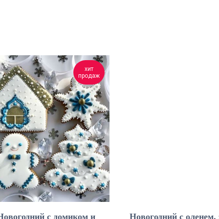
хит
продаж
Новогодний с домиком и
Новогодний с оленем,