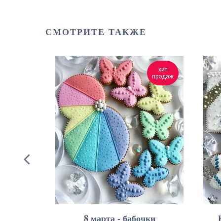
СМОТРИТЕ ТАКЖЕ
хит
хит
продаж
продаж
 шапка
8 марта - бабочки