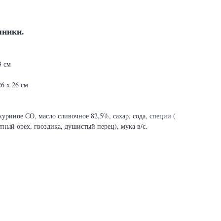
яники.
3 см
6 х 26 см
уриное СО, масло сливочное 82,5%, сахар, сода, специи (
тный орех, гвоздика, душистый перец), мука в/с.