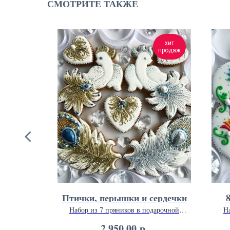
СМОТРИТЕ ТАКЖЕ
хит
хит
продаж
продаж
нки
Птички, перышки и сердечки
иков в
Набор из 7 пряников в подарочной
Н
 20 см.
упаковке 26 х 26 см.
р.
2 950,00