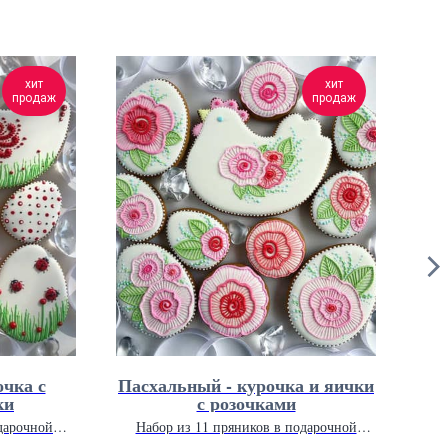
хит
хит
продаж
продаж
очка с
Пасхальный - курочка и яички
Нов
ки
с розочками
дарочной
Набор из 11 пряников в подарочной
Н
м.
упаковке 26 х 26 см.