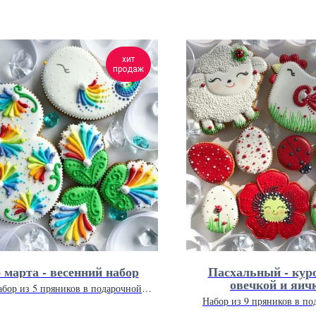
хит
продаж
8 марта - весенний набор
Пасхальный - кур
овечкой и яич
абор из 5 пряников в подарочной
упаковке 20 х 20 см.
Набор из 9 пряников в по
упаковке 26 х 26 с