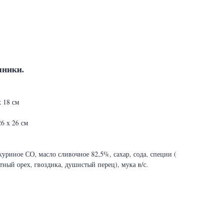
яники.
 18 см
6 х 26 см
уриное СО, масло сливочное 82,5%, сахар, сода, специи (
тный орех, гвоздика, душистый перец), мука в/с.