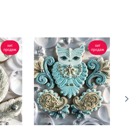
хит
хит
продаж
продаж