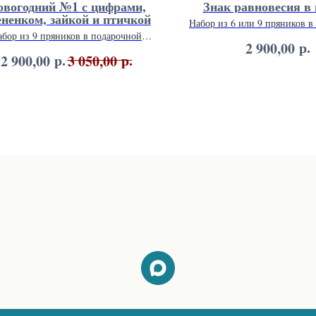
овогодний №1 с цифрами,
Знак равновесия в 
ененком, зайкой и птичкой
Набор из 6 или 9 пряников в
упаковке.
абор из 9 пряников в подарочной
р.
2 900,00
упаковке 26 х 26 см.
р.
р.
2 900,00
3 050,00