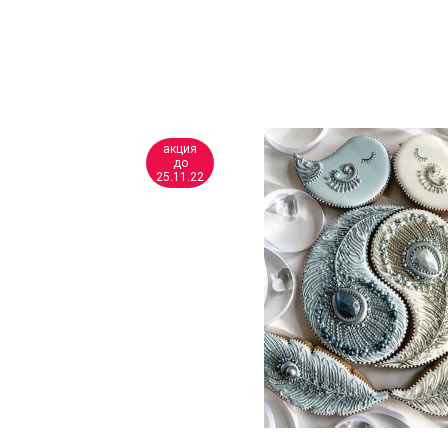
акция
до
25.11.22