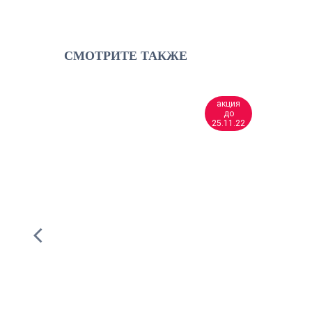
СМОТРИТЕ ТАКЖЕ
акция
хит
до
продаж
25.11.22