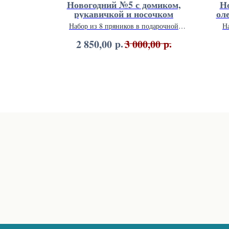
ток и
Новогодний №5 с домиком,
Н
рукавичкой и носочком
ол
дарочной
Набор из 8 пряников в подарочной
Н
.
упаковке 26 х 26 см.
р.
р.
2 850,00
3 000,00