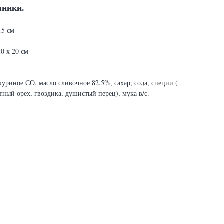
яники.
15 см
0 х 20 см
уриное СО, масло сливочное 82,5%, сахар, сода, специи (
тный орех, гвоздика, душистый перец), мука в/с.