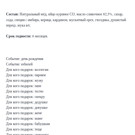
Состав:
Натуральный мёд, яйцо куриное СО, масло сливочное 82,5%, сахар,
сода, специи ( имбирь, корица, кардамон, мускатный орех, гвоздика, душистый
перец), мука в/с.
Срок годности:
6 месяцев.
Событие: день рождения
Событие: юбилей
Для кого подарок: коллегам
Для кого подарок: парням
Для кого подарок: мужу
Для кого подарок: папе
Для кого подарок: тестю
Для кого подарок: свекру
Для кого подарок: дедушке
Для кого подарок: девушке
Для кого подарок: жене
Для кого подарок: маме
Для кого подарок: бабушкам
Для кого подарок: теще
Для кого подарок: свекрови