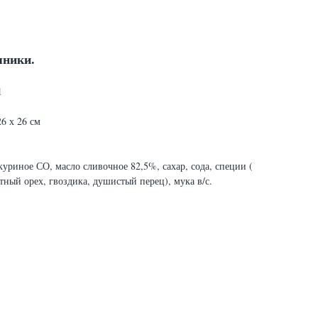
яники.
1
6 х 26 см
уриное СО, масло сливочное 82,5%, сахар, сода, специи (
тный орех, гвоздика, душистый перец), мука в/с.