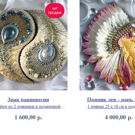
хит
продаж
Знак равновесия
Пряник лев - царь 
абор из 2 пряников в подарочной
1 пряник 25 х 18 см в по
упаковке 20 х 20 см.
упаковке 26 х 26 с
р.
р.
1 600,00
4 000,00