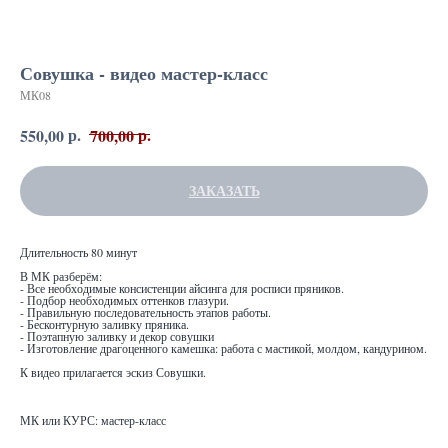
Совушка - видео мастер-класс
МК08
р.
р.
550,00
700,00
ЗАКАЗАТЬ
Длительность 80 минут
В МК разберём:
- Все необходимые консистенции айсинга для росписи пряников.
- Подбор необходимых оттенков глазури.
- Правильную последовательность этапов работы.
- Бесконтурную заливку пряника.
- Поэтапную заливку и декор совушки
- Изготовление драгоценного камешка: работа с мастикой, молдом, кандурином.
К видео прилагается эскиз Совушки.
МК или КУРС: мастер-класс