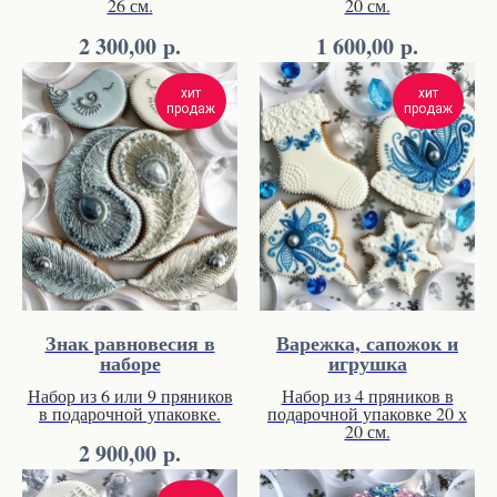
26 см.
20 см.
р.
р.
2 300,00
1 600,00
хит
хит
продаж
продаж
Знак равновесия в
Варежка, сапожок и
наборе
игрушка
Набор из 6 или 9 пряников
Набор из 4 пряников в
в подарочной упаковке.
подарочной упаковке 20 х
20 см.
р.
2 900,00